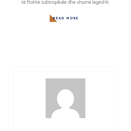
të ftohtë subtropikale dhe shumë lagështi.
READ MORE