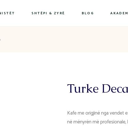
NISTËT
SHTËPI & ZYRË
BLOG
AKADEM
o
Turke Deca
Kafe me origjinë nga vendet e 
në mënyrën më profesionale, k