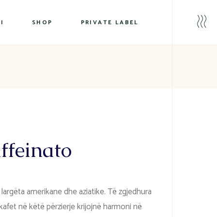
Coffee Beans
I
SHOP
PRIVATE LABEL
Filter/Moka
Pods
Coffee Beans
Turkish coffee
Filter/Moka
Pods
Turkish coffee
ffeinato
largëta amerikane dhe aziatike. Të zgjedhura
afet në këtë përzierje krijojnë harmoni në