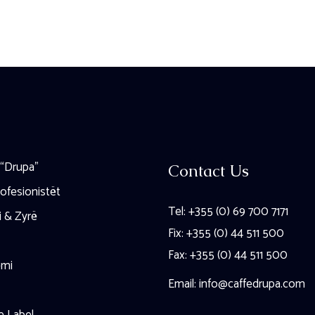
 “Drupa”
Contact Us
ofesionistët
Tel: +355 (0) 69 700 7171
i & Zyrë
Fix: +355 (0) 44 511 500
Fax: +355 (0) 44 511 500
emi
Email:
info@caffedrupa.com
e Label