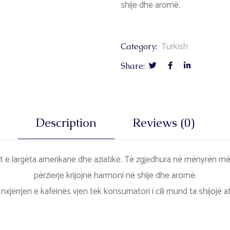
shije dhe aromë.
Turkish
Category:
Share:
Description
Reviews (0)
t e largëta amerikane dhe aziatike. Të zgjedhura në mënyrën më 
përzierje krijojnë harmoni në shije dhe aromë.
 nxjerrjen e kafeinës vjen tek konsumatori i cili mund ta shijojë 