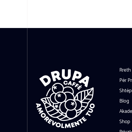
Rreth
Për Pr
Shtëp
Blog
Akad
Shop
Privat